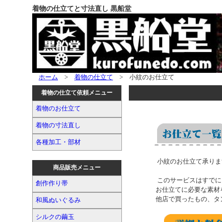
着物の仕立てと寸法直し 黒船堂
ホーム
>
着物の仕立て
> 小紋のお仕立て
着物の仕立て依頼メニュー
着物のお仕立て
着物の寸法直し
各種加工・部材
小紋のお仕立て承りま
商品販売メニュー
このサービスはすでにお
創作作り帯
お仕立てに必要な素材を
他店で買ったもの、タン
和風ぬいぐるみ
シルクの繭玉