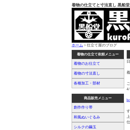
着物の仕立てと寸法直し 黒船堂
ホーム
> 仕立て屋のブログ
着物の仕立て依頼メニュー
日
着物のお仕立て
着物の寸法直し
各種加工・部材
4
商品販売メニュー
ht
創作作り帯
和風ぬいぐるみ
シルクの繭玉