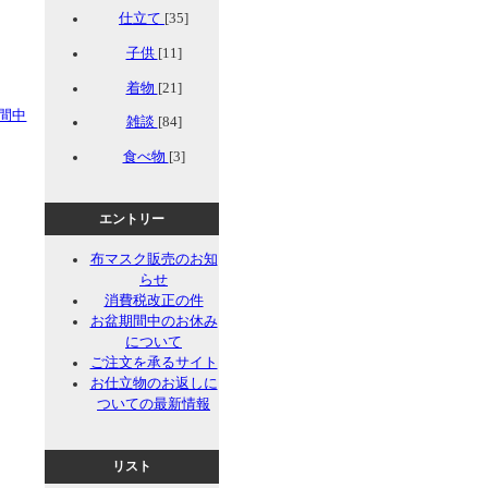
仕立て
[35]
子供
[11]
着物
[21]
間中
雑談
[84]
食べ物
[3]
エントリー
布マスク販売のお知
らせ
消費税改正の件
お盆期間中のお休み
について
ご注文を承るサイト
お仕立物のお返しに
ついての最新情報
リスト